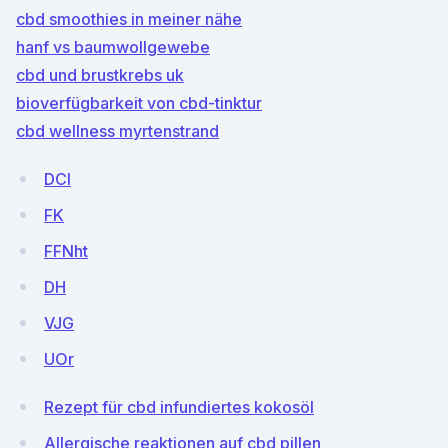
cbd smoothies in meiner nähe
hanf vs baumwollgewebe
cbd und brustkrebs uk
bioverfügbarkeit von cbd-tinktur
cbd wellness myrtenstrand
DCI
FK
FFNht
DH
VJG
UOr
Rezept für cbd infundiertes kokosöl
Allergische reaktionen auf cbd pillen