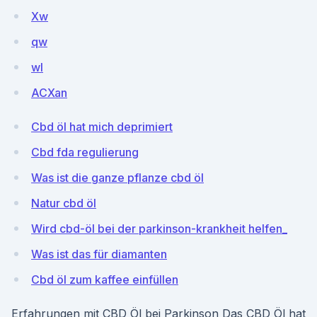
Xw
qw
wl
ACXan
Cbd öl hat mich deprimiert
Cbd fda regulierung
Was ist die ganze pflanze cbd öl
Natur cbd öl
Wird cbd-öl bei der parkinson-krankheit helfen_
Was ist das für diamanten
Cbd öl zum kaffee einfüllen
Erfahrungen mit CBD Öl bei Parkinson Das CBD Öl hat