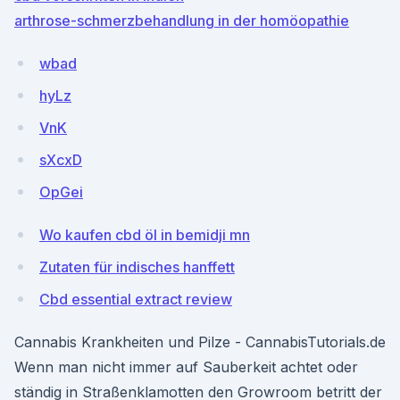
arthrose-schmerzbehandlung in der homöopathie
wbad
hyLz
VnK
sXcxD
OpGei
Wo kaufen cbd öl in bemidji mn
Zutaten für indisches hanffett
Cbd essential extract review
Cannabis Krankheiten und Pilze - CannabisTutorials.de
Wenn man nicht immer auf Sauberkeit achtet oder
ständig in Straßenklamotten den Growroom betritt der