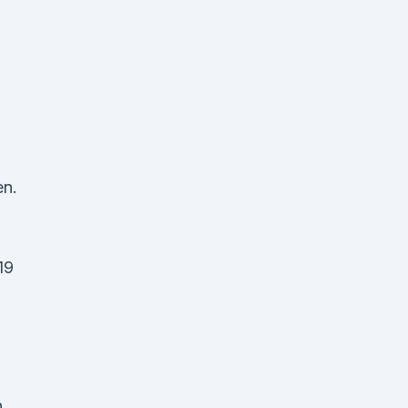
en.
19
n