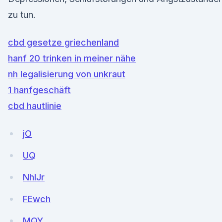
zu tun.
cbd gesetze griechenland
hanf 20 trinken in meiner nähe
nh legalisierung von unkraut
1 hanfgeschäft
cbd hautlinie
jO
UQ
NhIJr
FEwch
MQY