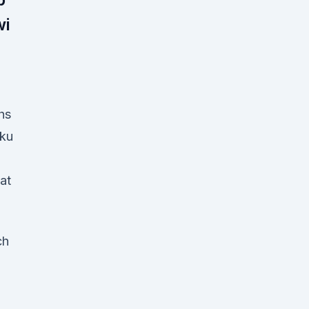
wi
hs
rku
n
at
ch