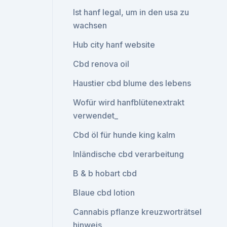
Ist hanf legal, um in den usa zu
wachsen
Hub city hanf website
Cbd renova oil
Haustier cbd blume des lebens
Wofür wird hanfblütenextrakt
verwendet_
Cbd öl für hunde king kalm
Inländische cbd verarbeitung
B & b hobart cbd
Blaue cbd lotion
Cannabis pflanze kreuzworträtsel
hinweis