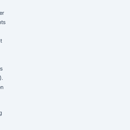
er
nts
t
ds
).
en
g