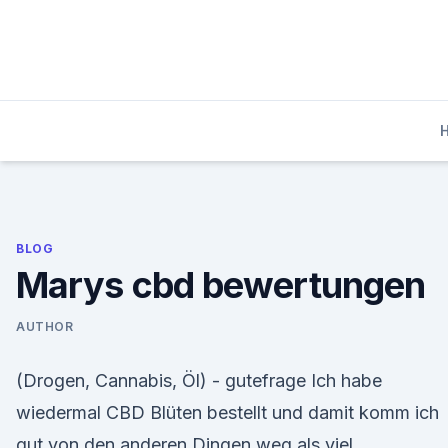
Skip
to
content
BLOG
Marys cbd bewertungen
AUTHOR
(Drogen, Cannabis, Öl) - gutefrage Ich habe
wiedermal CBD Blüten bestellt und damit komm ich
gut von den anderen Dingen weg als viel